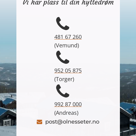
Vi har plass til din hyttedrøm
481 67 260
(
Vemund
)
952 05 875
(
Torger
)
992 87 000
(
Andreas
)
post@olnesseter.no